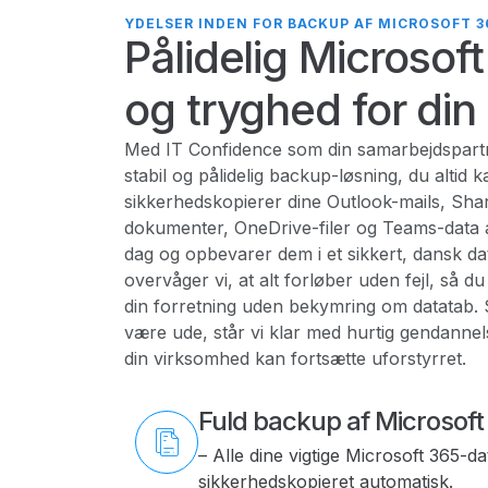
YDELSER INDEN FOR BACKUP AF MICROSOFT 3
Pålidelig Microso
og tryghed for di
Med IT Confidence som din samarbejdspart
stabil og pålidelig backup-løsning, du altid k
sikkerhedskopierer dine Outlook-mails, Sha
dokumenter, OneDrive-filer og Teams-data 
dag og opbevarer dem i et sikkert, dansk da
overvåger vi, at alt forløber uden fejl, så 
din forretning uden bekymring om datatab. 
være ude, står vi klar med hurtig gendannels
din virksomhed kan fortsætte uforstyrret.
Fuld backup af Microsoft
– Alle dine vigtige Microsoft 365-da
sikkerhedskopieret automatisk.