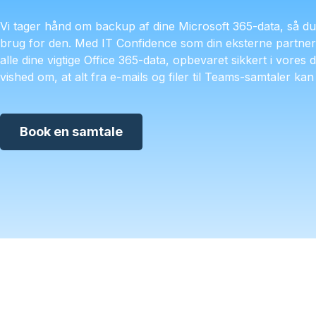
Vi tager hånd om backup af dine Microsoft 365-data, så du 
brug for den. Med IT Confidence som din eksterne partner 
alle dine vigtige Office 365-data, opbevaret sikkert i vores
vished om, at alt fra e-mails og filer til Teams-samtaler ka
Book en samtale