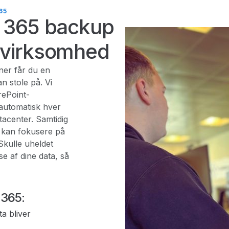
65
ft 365 backup
n virksomhed
ner får du en
an stole på. Vi
rePoint-
automatisk hver
tacenter. Samtidig
du kan fokusere på
Skulle uheldet
e af dine data, så
 365:
ta bliver