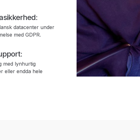
asikkerhed:
 dansk datacenter under
mmelse med GDPR.
upport:
ig med lynhurtig
er eller endda hele