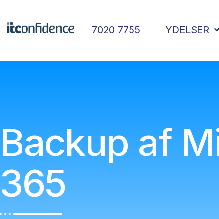
7020 7755
YDELSER
Backup af Mi
365