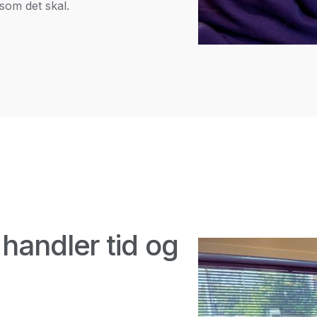
 som det skal.
 handler tid og