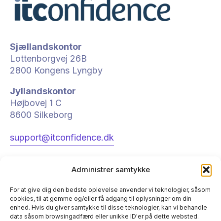
Sjællandskontor
Lottenborgvej 26B
2800 Kongens Lyngby
Jyllandskontor
Højbovej 1 C
8600 Silkeborg
support@itconfidence.dk
Administrer samtykke
For at give dig den bedste oplev­else anvender vi teknologier, såsom
cookies, til at gemme og/eller få adgang til oplysninger om din
enhed. Hvis du giver samtykke til disse teknologier, kan vi behandle
Hos
IT Confidence
tager vi ansvar for hele jeres IT, fra drift
data såsom browsingadfærd eller unikke ID'er på dette websted.
og sikkerhed til cloud, backup, strategisk rådgivning og