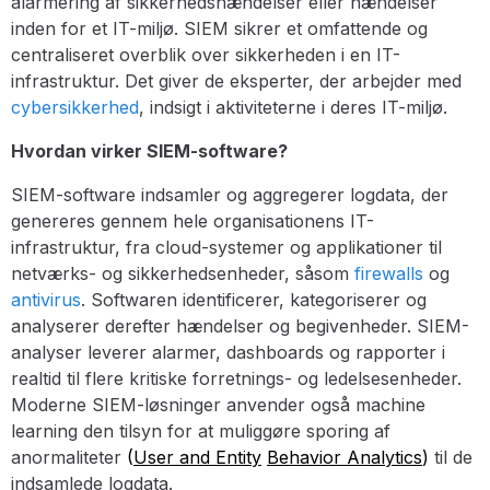
alarmering af sikkerhedshændelser eller hændelser
inden for et IT-miljø. SIEM sikrer et omfattende og
centraliseret overblik over sikkerheden i en IT-
infrastruktur. Det giver de eksperter, der arbejder med
cybersikkerhed
, indsigt i aktiviteterne i deres IT-miljø.
Hvordan virker SIEM-software?
SIEM-software indsamler og aggregerer logdata, der
genereres gennem hele organisationens IT-
infrastruktur, fra cloud-systemer og applikationer til
netværks- og sikkerhedsenheder, såsom
firewalls
og
antivirus
. Softwaren identificerer, kategoriserer og
analyserer derefter hændelser og begivenheder. SIEM-
analyser leverer alarmer, dashboards og rapporter i
realtid til flere kritiske forretnings- og ledelsesenheder.
Moderne SIEM-løsninger anvender også machine
learning den tilsyn for at muliggøre sporing af
anormaliteter
(
User and
Entity
Behavior
Analytics
)
til de
indsamlede logdata.